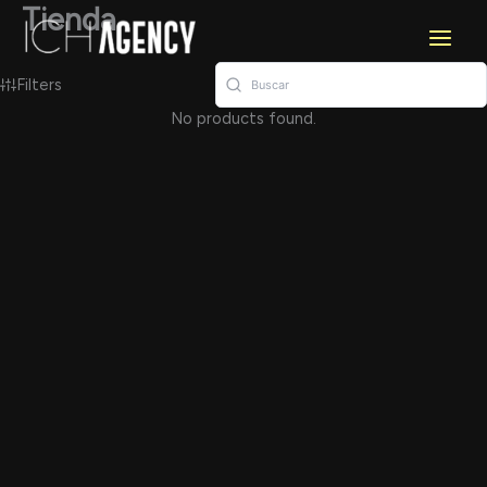
Ir
Tienda
al
contenido
Filters
No products found.